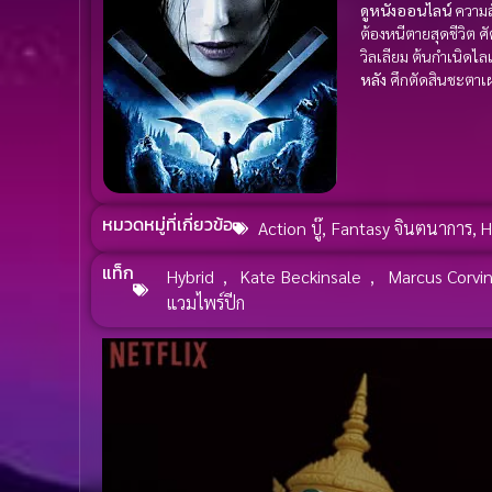
ดูหนังออนไลน์
ความล
ต้องหนีตายสุดชีวิต ศั
วิลเลียม ต้นกำเนิดไลแ
หลัง
ศึกตัดสินชะตาเผ
หมวดหมู่ที่เกี่ยวข้อ
Action บู๊
,
Fantasy จินตนาการ
,
H
แท็ก
Hybrid
,
Kate Beckinsale
,
Marcus Corvi
แวมไพร์ปีก