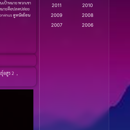
็นเป้าหมาย พวกเขา
2011
2010
Apple TV
(20)
้าหมายคือปลดปล่อย
Corvinus
ดูหนังย้อน
2009
2008
Apple TV+
(318)
2007
2006
Based on a True Story
2005
2004
สร้างจากเรื่องจริง
(2)
2003
2002
2001
2000
Based on a True Story
เรื่องจริง
(36)
1999
1998
ุ์อสูร 2
,
1997
1996
Based on a True Story
เรื่องจริง
(77)
1995
1994
1993
1992
Based on Novel
(16)
1991
1990
Betrayal
(1)
1989
1988
Biography
(3)
1987
1986