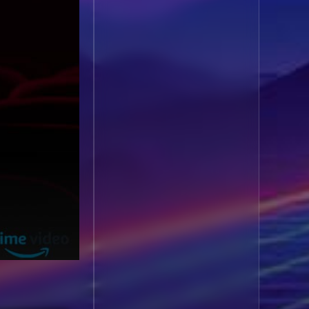
1985
1984
Biography ชีวประวัติ
(61)
1983
1982
1981
1980
Biography ชีวิตจริง
(80)
1979
1978
Black Comedy
(16)
1977
1976
Classic คลาสสิค
(1)
1975
1974
1973
1972
Classic หนังคลาสสิก
1971
1970
(22)
1969
1968
Classic หนังคลาสสิก
1964
1963
(46)
1962
1960
Classic หนังคลาสสิก
1956
1954
(268)
1950
1940
Comedy คอมเมดี้
(1)