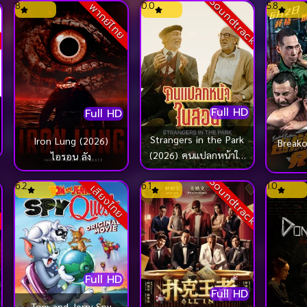
Soundtrack
8
0.0
5.8
ย
พากย์ไทย
Full HD
Full HD
Strangers in the Park
Iron Lung (2026)
Breako
(2026) คนแปลกหน้าใน
ไอรอน ลัง
สวน
Soundtrack
6.2
6.1
1.0
ย
เสียงไทย
Full HD
Full HD
Tom and Jerry Spy