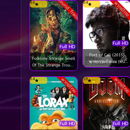
Sound Track
8.6
6.4
พากย์ไท
Full HD
Full HD
Port of Call (2015)
Folklore Strange Smell
ฆาตกรรมจำยอม [ซับ
Of The Strange Troupe
ไทย]
นิทานหมู่บ้านคนแปลก
(2022)
6.4
3.8
พากย์ไทย
พากย์ไท
Full HD
Full HD