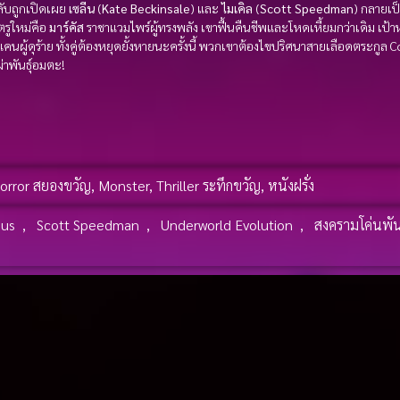
ับถูกเปิดเผย
เซลีน
(
Kate Beckinsale
) และ
ไมเคิล
(
Scott Speedman
) กลายเป
ตรูใหม่คือ
มาร์คัส
ราชาแวมไพร์ผู้ทรงพลัง เขาฟื้นคืนชีพและโหดเหี้ยมกว่าเดิม เป
คนผู้ดุร้าย ทั้งคู่ต้องหยุดยั้งหายนะครั้งนี้ พวกเขาต้องไขปริศนาสายเลือดตระกูล 
่าพันธุ์อมตะ!
orror สยองขวัญ
,
Monster
,
Thriller ระทึกขวัญ
,
หนังฝรั่ง
nus
,
Scott Speedman
,
Underworld Evolution
,
สงครามโค่นพันธ