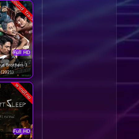
Sound Track
Comedy ตลก
(1,076)
Comedy ตลก
(100)
Comedy ตลกขบขัน
(5)
Full HD
Coming of Age ก้าว
ผ่านวัย
(1)
ut Brothers 3
(2021)
Coming of Age ก้าวพ้น
วัย
(2)
พากย์ไทย
Coming of Age วัยรุ่น
(1)
Coming-of-Age
(5)
Full HD
Coming-of-age ชีวิตวัย