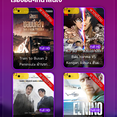
5.5
5.7
พากย์ไทย
พากย์ไทย
Full HD
Full HD
Baki Hanma VS
Train to Busan 2
Kengan Ashura ฮันมะ
Peninsula ฝ่านรก
บากิ ปะทะ กำปั้นอสูร
ซอมบี้คลั่ง 2 (2020)
7.2
6.4
โทคะตะ (2024)
พากย์ไทย
พากย์ไทย
Full HD
Full HD