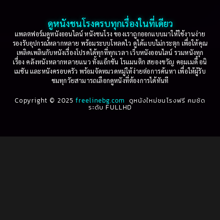
2003
2002
Based on a True Story เรื่องจริง
(77)
2001
2000
ดูหนังชนโรงครบทุกเรื่องในที่เดียว
Based on Novel
(16)
1999
1998
แพลตฟอร์มดูหนังออนไลน์ หนังชนโรง ของเราถูกออกแบบมาให้ใช้งานง่าย
รองรับอุปกรณ์หลากหลาย พร้อมระบบโหลดไว ดูได้แบบไม่กระตุก เพื่อให้คุณ
Betrayal
(1)
1997
1996
เพลิดเพลินกับหนังเรื่องโปรดได้ทุกที่ทุกเวลา เว็บหนังออนไลน์ รวมหนังทุก
เรื่อง คลังหนังหลากหลายแนว ทั้งแอ็กชัน โรแมนติก สยองขวัญ คอมเมดี้ อนิ
1995
1994
เมชัน และหนังครอบครัว พร้อมจัดหมวดหมู่ให้ง่ายต่อการค้นหา เพื่อให้ผู้รับ
Biography
(3)
ชมทุกวัยสามารถเลือกดูหนังที่ต้องการได้ทันที
1993
1992
Biography ชีวประวัติ
(61)
Copyright © 2025
1991
freelinebg.com
ดูหนังใหม่ชนโรงฟรี คมชัด
1990
ระดับ FULLHD
1989
1988
Biography ชีวิตจริง
(80)
1987
1986
Black Comedy
(16)
1985
1984
Classic คลาสสิค
(1)
1983
1982
1981
1980
Classic หนังคลาสสิก
(268)
1979
1978
Classic หนังคลาสสิก
(22)
1977
1976