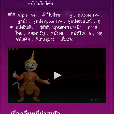
หนังอินโดนีเซีย
แท็ก
Apple TV+
,
จังกี โบดีวาลา
,
ดู
,
ดู Apple TV+
,
ดูหนัง
,
ดูหนัง Apple TV+
,
ดูหนังออนไลน์
,
ดู
หนังอินเดีย
,
ผู้กำกับ กฤษณเทพ ยาคนิก
,
พากย์
ไทย
,
สยองขวัญ
,
หนัง HD
,
หนังปี 2025
,
หิตุ
คาโนเดีย
,
หิเตน กุมาร
,
เต็มเรื่อง
เรื่องอื่นๆที่น่าสนใจ