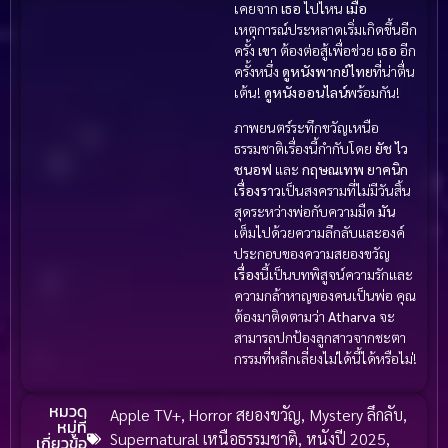
เคยจาก
เธอ
ไปไหน
เมื่อ
เหตุการณ์ประหลาดเริ่มเกิดขึ้นอีก
ครั้ง
เขา
ต้องต่อสู้เพื่อช่วย
เธอ
อีก
ครั้งหนึ่ง
ดูหนังพากย์ไทย
ที่น่าตื่น
เต้น!
ดูหนังออนไลน์
พร้อมกัน!
ภาพยนตร์ระทึกขวัญเหนือ
ธรรมชาติเรื่องนี้กำกับโดย
ยัช ไว
ชนอฟ
และ
กฤษณเทพ ยาคนิก
เรื่องราว
เป็นสงครามที่ไม่มีวันสิ้น
สุดระหว่างพ่อกับความมืด
มัน
เต็มไปด้วยความลึกลับและองค์
ประกอบของความสยองขวัญ
เรื่อง
นี้เป็นบทพิสูจน์ความรักและ
ความกล้าหาญของคนเป็นพ่อ คุณ
ต้องมาติดตามว่า
Atharva
จะ
สามารถปกป้องลูกสาวจากชะตา
กรรมที่หลีกเลี่ยงไม่ได้นี้ได้หรือไม่!
หมวด
Apple TV+
,
Horror สยองขวัญ
,
Mystery ลึกลับ
,
หมู่ที่
Supernatural เหนือธรรมชาติ
,
หนังปี 2025
,
เกี่ยวข้อ