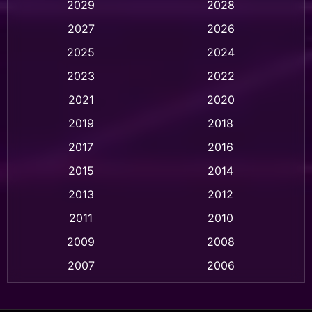
2029
2028
2027
2026
Animation การ์ตูน
(32)
2025
2024
Animation อนิเมชั่น
(1)
2023
2022
Animation แอนิเมชัน
(1)
2021
2020
2019
2018
Animation แอนิเมชั่น
(1)
2017
2016
Anthology
(2)
2015
2014
Apple TV
(20)
2013
2012
2011
2010
Apple TV+
(318)
2009
2008
Based on a True Story สร้างจากเรื่องจริง
(2)
2007
2006
Based on a True Story เรื่องจริง
(36)
2005
2004