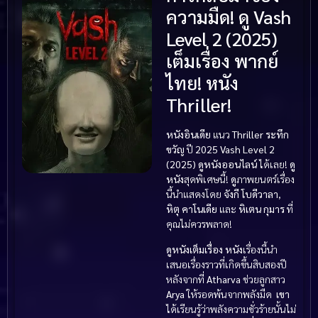
ความมืด! ดู Vash
Level 2 (2025)
เต็มเรื่อง พากย์
ไทย! หนัง
Thriller!
หนังอินเดีย
แนว
Thriller ระทึก
ขวัญ
ปี
2025
Vash Level 2
(2025)
ดูหนังออนไลน์
ได้เลย!
ดู
หนัง
สุดพิเศษนี้!
ดู
ภาพยนตร์เรื่อง
นี้นำแสดงโดย
จังกี โบดีวาลา
,
หิตุ คาโนเดีย
และ
หิเตน กุมาร
ที่
คุณไม่ควรพลาด!
ดูหนังเต็มเรื่อง
หนัง
เรื่องนี้นำ
เสนอเรื่องราวที่เกิดขึ้นสิบสองปี
หลังจากที่
Atharva
ช่วยลูกสาว
Arya
ให้รอดพ้นจากพลังมืด
เขา
ได้เรียนรู้ว่าพลังความชั่วร้ายนั้นไม่