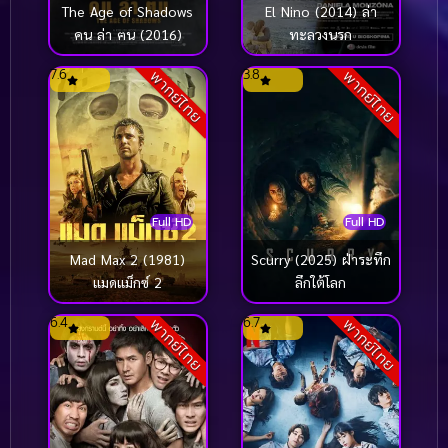
The Age of Shadows
El Nino (2014) ล่า
คน ล่า ฅน (2016)
ทะลวงนรก
7.6
3.8
พากย์ไทย
พากย์ไทย
Full HD
Full HD
Mad Max 2 (1981)
Scurry (2025) ฝ่าระทึก
แมดแม็กซ์ 2
ลึกใต้โลก
6.4
6.7
พากย์ไทย
พากย์ไทย