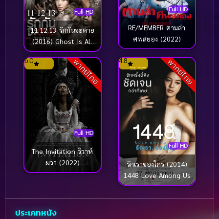
Full HD
Full HD
RE/MEMBER ตามล่า
11.12.13 รักกันจะตาย
ศพสยอง (2022)
(2016) Ghost Is All
Around
6.0
4.8
พากย์ไทย
พากย์ไทย
Full HD
Full HD
The Invitation วิวาห์
ผวา (2022)
รักเราของใคร (2014)
1448 Love Among Us
ประเภทหนัง