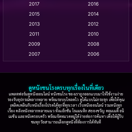
2017
2016
Anthology
(2)
2015
2014
Apple TV
(20)
2013
2012
2011
2010
Apple TV+
(318)
2009
2008
Based on a True Story สร้างจากเรื่องจริง
(2)
2007
2006
Based on a True Story เรื่องจริง
(75)
2005
2004
2003
2002
Based on a True Story เรื่องจริง
(36)
2001
2000
ดูหนังชนโรงครบทุกเรื่องในที่เดียว
Based on Novel
(16)
1999
1998
แพลตฟอร์มดูหนังออนไลน์ หนังชนโรง ของเราถูกออกแบบมาให้ใช้งานง่าย
รองรับอุปกรณ์หลากหลาย พร้อมระบบโหลดไว ดูได้แบบไม่กระตุก เพื่อให้คุณ
Betrayal
(1)
1997
1996
เพลิดเพลินกับหนังเรื่องโปรดได้ทุกที่ทุกเวลา เว็บหนังออนไลน์ รวมหนังทุก
เรื่อง คลังหนังหลากหลายแนว ทั้งแอ็กชัน โรแมนติก สยองขวัญ คอมเมดี้ อนิ
1995
1994
เมชัน และหนังครอบครัว พร้อมจัดหมวดหมู่ให้ง่ายต่อการค้นหา เพื่อให้ผู้รับ
Biography
(3)
ชมทุกวัยสามารถเลือกดูหนังที่ต้องการได้ทันที
1993
1992
Biography ชีวประวัติ
(61)