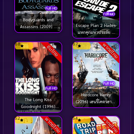
Full HD
Full HD
Bodyguards and
Escape Plan 2 Hades
Assassins (2009) 5
แหกคุกมหาประลัย 2
พยัคฆ์พิทักษ์ซุนยัดเซ็น
(2018)
6.8
6.7
พากย์ไทย
ซับไทย
Full HD
Full HD
Hardcore Henry
The Long Kiss
(2016) เฮนรี่โคตรฮาร์ด
Goodnight (1996)
คอร์
ชาร์ลีน มหาประลัย
5.2
5.4
พากย์ไทย
พากย์ไทย