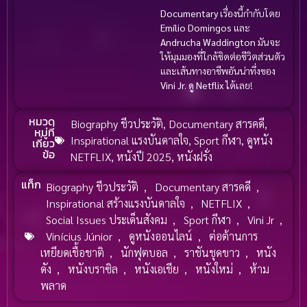
Documentary
เรื่องนี้กำกับโดย
Emílio Domingos
และ
Andrucha Waddington
มันจะ
ให้มุมมองที่ใกล้ชิดต่อชีวิตส่วนตัว
และเส้นทางอาชีพอันน่าทึ่งของ
Vini Jr.
ดู Netflix
ได้เลย!
หมวด
Biography ชีวประวัติ
,
Documentary สารคดี
,
หมู่ที่
Inspirational แรงบันดาลใจ
,
Sport กีฬา
,
ดูหนัง
เกี่ยว
ข้อ
NETFLIX
,
หนังปี 2025
,
หนังฝรั่ง
แท็ก
Biography ชีวประวัติ
,
Documentary สารคดี
,
Inspirational สร้างแรงบันดาลใจ
,
NETFLIX
,
Social Issues ประเด็นสังคม
,
Sport กีฬา
,
Vini Jr
,
Vinícius Júnior
,
ดูหนังออนไลน์
,
ต่อต้านการ
เหยียดเชื้อชาติ
,
นักฟุตบอล
,
ราชันชุดขาว
,
หนัง
ดัง
,
หนังบราซิล
,
หนังเอเชีย
,
หนังใหม่
,
ห้าม
พลาด