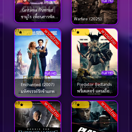
Full HD
Gintama กินทามะ
ซามูไร เพี้ยนสารพัด
Warfare (2025)
(2017)
7.1
5.7
พากย์ไทย
พากย์ไทย
Full HD
Full HD
Predator Badlands
Enchanted (2007)
พรีเดเตอร์ แดนเถื่อน
มหัศจรรย์รักข้ามภพ
(2025)
6.8
3.9
พากย์ไทย
พากย์ไทย