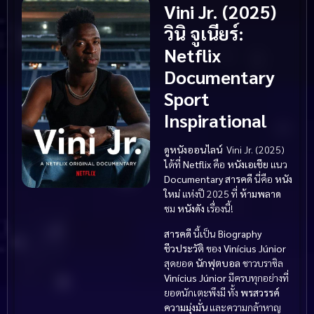
Vini Jr. (2025)
วินิ จูเนียร์
:
Netflix
Documentary
Sport
Inspirational
ดูหนังออนไลน์
Vini Jr. (2025)
ได้ที่
Netflix
คือ
หนังเอเชีย
แนว
Documentary สารคดี
นี่คือ
หนัง
ใหม่
แห่งปี 2025 ที่
ห้ามพลาด
ชม
หนังดัง
เรื่องนี้!
สารคดี
นี้เป็น
Biography
ชีวประวัติ
ของ
Vinícius Júnior
สุดยอด
นักฟุตบอล
ชาวบราซิล
Vinícius Júnior
มีครบทุกอย่างที่
ยอดนักเตะพึงมี ทั้ง
พรสวรรค์
ความมุ่งมั่น
และความกล้าหาญ