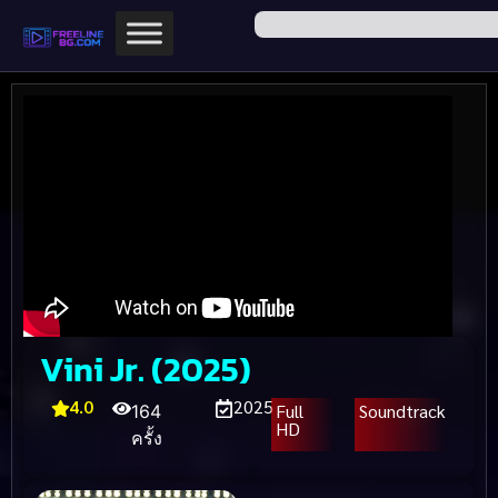
Vini Jr. (2025)
4.0
2025
Full
Soundtrack
164
HD
ครั้ง