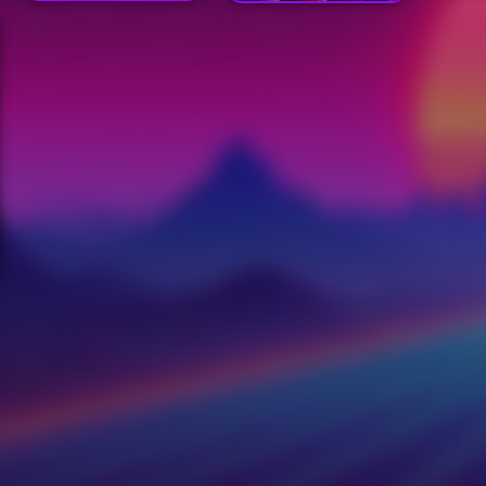
(1983)
k