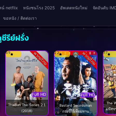
น์ netflix
หนังชนโรง 2025
อัพเดตหนังใหม่
จัดอันดับ IM
ขอหนัง / ติดต่อเรา
ีรีย์ฝรั่ง
6.9
2.2
7.7
พากย์ไทย
พากย์ไทย
Full HD
Full HD
The 
ThaiBan The Series 2.1
Bastard Swordsman
มหัศจร
(2018)
กระบี่ไร้เทียมทาน