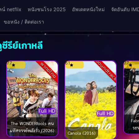
น์ netflix
หนังชนโรง 2025
อัพเดตหนังใหม่
จัดอันดับ IM
ขอหนัง / ติดต่อเรา
ีรีย์เกาหลี
Soundtrack
7.7
6.1
7.7
พากย์ไทย
Full HD
Full HD
Fab
The WONDERfools คน
ระห
มหัศจรรย์พลังรั่ว (2026)
Canola (2016)