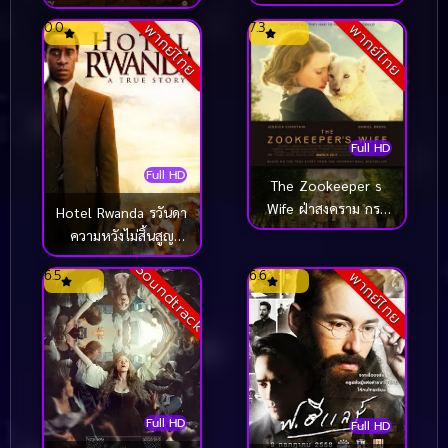
Cambodia Remembers
0.0
7.3
พากย์ไทย
พากย์ไทย
เมื่อพ่อของฉันถูกฆ่า
[ซับไทย] (2017)
Full HD
Full HD
The Zookeeper s
Wife ฝ่าสงคราม กรง
Hotel Rwanda รวันดา
สมรภูมิ (2017)
ความหวังไม่สิ้นสูญ
(2004)
Soundtrack
6.5
6.6
พากย์ไทย
Full HD
Full HD