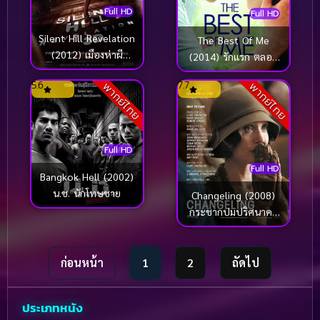
Full HD
Full HD
Silent Hill Revelation
The Best Of Me
(2012) เมืองห่าผี
(2014) รักแรก ตลอด
เรฟเวเลชั่น
กาล
5.6
7.7
พากย์ไทย
พากย์ไทย
Full HD
Full HD
Bangkok Hell (2002)
น.ช. นักโทษชาย
Changeling (2008)
กระชากปมปริศนาคดี
อำพราง
ก่อนหน้า
1
2
ถัดไป
ประเภทหนัง