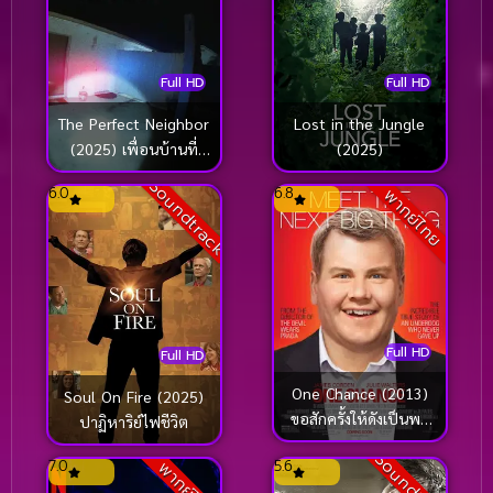
Full HD
Full HD
The Perfect Neighbor
Lost in the Jungle
(2025) เพื่อนบ้านที่
(2025)
แสนอันตราย
Soundtrack
6.0
6.8
พากย์ไทย
Full HD
Full HD
One Chance (2013)
Soul On Fire (2025)
ขอสักครั้งให้ดังเป็นพลุ
ปาฏิหาริย์ไฟชีวิต
แตก (James Corden)
Soundtrack
7.0
5.6
พากย์ไทย