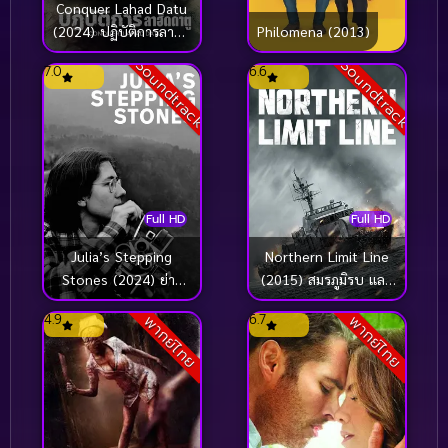
Conquer Lahad Datu
(2024) ปฏิบัติการลาฮัด
Philomena (2013)
ดาตู
Soundtrack
Soundtrack
7.0
6.6
Full HD
Full HD
Julia’s Stepping
Northern Limit Line
Stones (2024) ย่าง
(2015) สมรภูมิรบ และ
ก้าวของจูเลีย
เกียรติยศแห่งราชนาวี
4.9
6.7
พากย์ไทย
พากย์ไทย