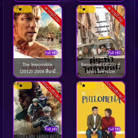
จารึก
7.5
6.6
พากย์ไทย
พากย์ไทย
Full HD
Full HD
The Impossible
Ransomed (2023) คู่
(2012) 2004 สึนามิ
ระห่ำ ไถ่ข้ามโลก
ภูเก็ต
Soundtrack
Soundtrack
6.6
7.6
Full HD
Full HD