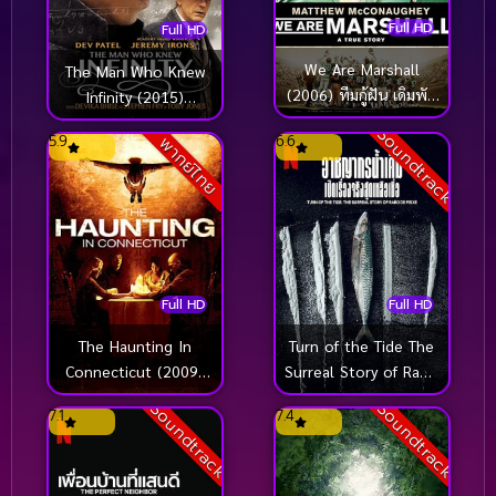
Full HD
Full HD
We Are Marshall
The Man Who Knew
(2006) ทีมกู้ฝัน เดิมพัน
Infinity (2015)
เกียรติยศ
อัจฉริยะโลกไม่รัก
Soundtrack
5.9
6.6
พากย์ไทย
Full HD
Full HD
Turn of the Tide The
The Haunting In
Surreal Story of Rabo
Connecticut (2009)
de Peixe (2025)
คฤหาสน์…ช็อค
Soundtrack
Soundtrack
7.1
7.4
อาชญากรน้ำเค็ม เปิด
เรื่องจริงสุดเหลือเชื่อ