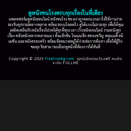
Based on a True Story เรื่องจริง
(36)
2001
2000
ดูหนังชนโรงครบทุกเรื่องในที่เดียว
Based on Novel
(16)
1999
1998
แพลตฟอร์มดูหนังออนไลน์ หนังชนโรง ของเราถูกออกแบบมาให้ใช้งานง่าย
รองรับอุปกรณ์หลากหลาย พร้อมระบบโหลดไว ดูได้แบบไม่กระตุก เพื่อให้คุณ
Betrayal
(1)
1997
1996
เพลิดเพลินกับหนังเรื่องโปรดได้ทุกที่ทุกเวลา เว็บหนังออนไลน์ รวมหนังทุก
เรื่อง คลังหนังหลากหลายแนว ทั้งแอ็กชัน โรแมนติก สยองขวัญ คอมเมดี้ อนิ
1995
1994
เมชัน และหนังครอบครัว พร้อมจัดหมวดหมู่ให้ง่ายต่อการค้นหา เพื่อให้ผู้รับ
Biography
(3)
ชมทุกวัยสามารถเลือกดูหนังที่ต้องการได้ทันที
1993
1992
Biography ชีวประวัติ
(61)
Copyright © 2025
1991
freelinebg.com
ดูหนังใหม่ชนโรงฟรี คมชัด
1990
ระดับ FULLHD
1989
1988
Biography ชีวิตจริง
(80)
1987
1986
Black Comedy
(16)
1985
1984
Classic คลาสสิค
(1)
1983
1982
1981
1980
Classic หนังคลาสสิก
(264)
1979
1978
Classic หนังคลาสสิก
(22)
1977
1976