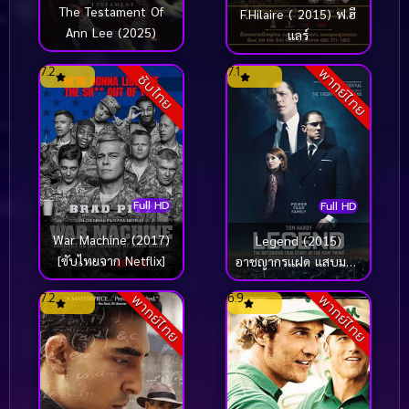
The Testament Of
F.Hilaire ( 2015) ฟ.ฮี
Ann Lee (2025)
แลร์
7.2
7.1
พากย์ไทย
ซับไทย
Full HD
Full HD
War Machine (2017)
Legend (2015)
[ซับไทยจาก Netflix]
อาชญากรแฝด แสบมหา
ประลัย
7.2
6.9
พากย์ไทย
พากย์ไทย