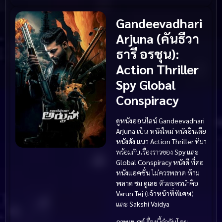
Gandeevadhari
Arjuna (คันธีวา
ธารี อรชุน)
:
Action
Thriller
Spy
Global
Conspiracy
ดูหนังออนไลน์
Gandeevadhari
Arjuna
เป็น
หนังใหม่
หนังอินเดีย
หนังดัง
แนว
Action
Thriller
ที่มา
พร้อมกับเรื่องราวของ
Spy
และ
Global Conspiracy
หนังดี
ที่คอ
หนังแอคชั่น
ไม่ควรพลาด
ห้าม
พลาด
ชม
ดูเลย
ตัวละครนำคือ
Varun Tej
(
เจ้าหน้าที่พิเศษ
)
และ
Sakshi Vaidya
ภาพยนตร์เรื่องนี้กำกับโดย