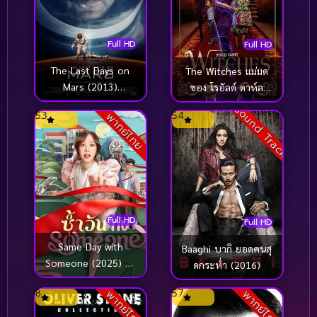
Full HD
Full HD
The Last Days on
The Witches แม่มด
Mars (2013)
ของ โรอัลด์ ดาห์ล
วิกฤตการณ์ดาวอังคาร
(2020)
Sound Track
5.3
5.4
พากย์ไทย
มรณะ
Full HD
Full HD
Same Day with
Baaghi บากิ ยอดคนสุ
Someone (2025) ซ้ำ
ดกระห่ำ (2016)
วัน กับ Someone
8
5.7
พากย์ไทย
พากย์ไทย