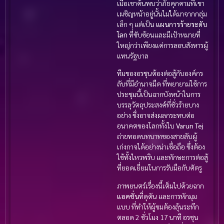
เมื่อเขาค้นพบว่าภัยคุกคามที่เขา
เผชิญหน้าอยู่นั้นไม่ได้มาจากกลุ่ม
เล็ก ๆ แต่เป็น
แผนการร้ายระดับ
โลก
ที่ซับซ้อนและมีเป้าหมายที่
ใหญ่กว่าเพียงแค่การลอบสังหารผู้
แทนรัฐบาล
ทีมของอรชุนต้องต่อสู้กับองค์กร
ลับที่มีอำนาจมืด ที่พยายามใช้การ
ประชุมนี้เป็นฉากบังหน้าในการ
บรรลุวัตถุประสงค์ที่ชั่วร้ายบาง
อย่าง ซึ่งอาจส่งผลกระทบต่อ
อนาคตของโลกทั้งใบ
Varun Tej
ถ่ายทอดบทบาทของสายลับผู้
เก่งกาจได้อย่างน่าเชื่อถือ ซึ่งต้อง
ใช้ทั้งไหวพริบ และทักษะการต่อสู้
ที่ยอดเยี่ยมในการรับมือกับศัตรู
ภาพยนตร์เรื่องนี้เต็มไปด้วยฉาก
แอคชั่น
ที่ดุดัน และการหักมุม
แบบ ที่ทำให้ผู้ชมต้องลุ้นระทึก
ตลอด 2 ชั่วโมง 17 นาที อรชุน