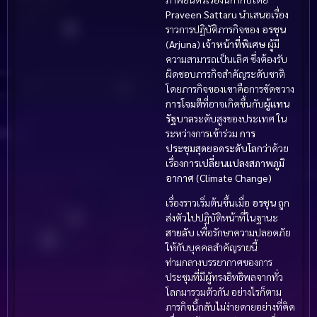
Praveen Sattaru
นำเสนอเรื่อง
ราวการปฏิบัติภารกิจของ
อรชุน
(
Arjuna
)
เจ้าหน้าที่พิเศษ
ผู้มี
ความสามารถเป็นเลิศ ซึ่งต้องรับ
ผิดชอบภารกิจสำคัญระดับชาติ
โดยภารกิจของเขาคือการขัดขวาง
การโจมตี
ที่อาจเกิดขึ้นกับ
ผู้แทน
รัฐบาล
ระดับสูงของประเทศ ใน
ระหว่างการเข้าร่วม
การ
ประชุมสุดยอดระดับโลก
ว่าด้วย
เรื่อง
การเปลี่ยนแปลงสภาพภูมิ
อากาศ (Climate Change)
เรื่องราวเริ่มต้นขึ้นเมื่อ
อรชุน
ถูก
ส่งตัวไปปฏิบัติหน้าที่ในฐานะ
สายลับ
เพื่อรักษาความปลอดภัย
ให้กับบุคคลสำคัญรายนี้
ท่ามกลางบรรยากาศของการ
ประชุมที่มีผู้ทรงอิทธิพลจากทั่ว
โลกมารวมตัวกัน อย่างไรก็ตาม
ภารกิจนี้กลับไม่ง่ายดายอย่างที่คิด