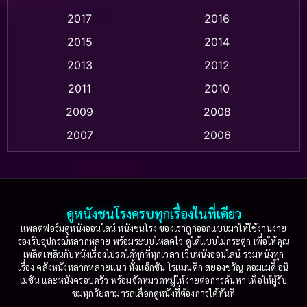
2017
2016
Anthology
(2)
2015
2014
Apple TV
(20)
2013
2012
2011
2010
Apple TV+
(318)
2009
2008
Based on a True Story สร้างจากเรื่องจริง
(2)
2007
2006
Based on a True Story เรื่องจริง
(36)
2005
2004
2003
2002
Based on a True Story เรื่องจริง
(77)
2001
2000
ดูหนังชนโรงครบทุกเรื่องในที่เดียว
Based on Novel
(16)
1999
1998
แพลตฟอร์มดูหนังออนไลน์ หนังชนโรง ของเราถูกออกแบบมาให้ใช้งานง่าย
รองรับอุปกรณ์หลากหลาย พร้อมระบบโหลดไว ดูได้แบบไม่กระตุก เพื่อให้คุณ
Betrayal
(1)
1997
1996
เพลิดเพลินกับหนังเรื่องโปรดได้ทุกที่ทุกเวลา เว็บหนังออนไลน์ รวมหนังทุก
เรื่อง คลังหนังหลากหลายแนว ทั้งแอ็กชัน โรแมนติก สยองขวัญ คอมเมดี้ อนิ
1995
1994
เมชัน และหนังครอบครัว พร้อมจัดหมวดหมู่ให้ง่ายต่อการค้นหา เพื่อให้ผู้รับ
Biography
(3)
ชมทุกวัยสามารถเลือกดูหนังที่ต้องการได้ทันที
1993
1992