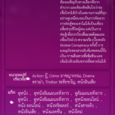
ต้องเผชิญกับทางเลือกที่ยาก
ลำบาก และต้องตัดสินใจว่าจะ
เชื่อใครได้บ้างในสถานการณ์ที่ทุก
อย่างดูเหมือนจะเป็นการจัดฉาก
การต่อสู้ของเขาไม่ได้เป็นเพียง
เพื่อช่วยชีวิตผู้คน แต่เป็นการ
ต่อสู้เพื่อปกป้อง
สิ่งแวดล้อม
และ
เพื่อเปิดโปง
ความจริง
เบื้องหลัง
Global Conspiracy
ครั้งนี้ การ
ผจญภัยของสายลับพิเศษคนนี้จึง
เป็น
การเดินทางที่เข้มข้น
และ
เต็มไปด้วยอันตรายที่พลาดไม่ได้
หมวดหมู่ที่
Action บู๊
,
Crime อาชญากรรม
,
Drama
เกี่ยวข้อ
ดราม่า
,
Thriller ระทึกขวัญ
,
หนังอินเดีย
แท็ก
ดุหนัง
,
ดุหนังล้มแผนอหังการ
,
ดูล้มแผนอหังการ
,
ดูหนัง
,
ดูหนังล้มแผนอหังการ
,
ดูหนังออนไลน์
,
หนัง ออนไลน์
,
หนังทริลเลอร์
,
หนังสายลับ
,
หนังอินเดีย
,
หนังแอคชั่น
,
หนังใหม่