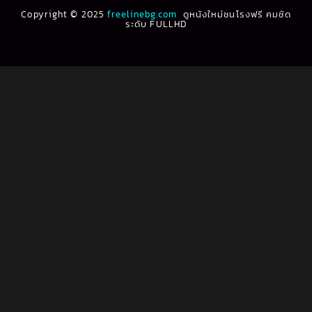
Biography ชีวประวัติ
(61)
Copyright © 2025
1991
freelinebg.com
ดูหนังใหม่ชนโรงฟรี คมชัด
1990
ระดับ FULLHD
1989
1988
Biography ชีวิตจริง
(80)
1987
1986
Black Comedy
(16)
1985
1984
Classic คลาสสิค
(1)
1983
1982
1981
1980
Classic หนังคลาสสิก
(268)
1979
1978
Classic หนังคลาสสิก
(22)
1977
1976
Classic หนังคลาสสิก
(46)
1975
1974
1973
1972
Comedy คอมเมดี้
(1)
1971
1970
Comedy ตลก
(1,075)
1969
1968
Comedy ตลก
(100)
1964
1963