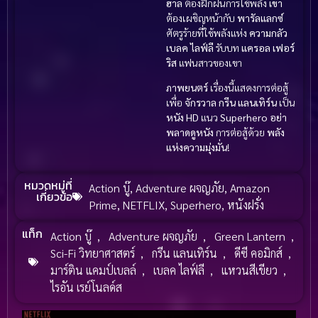
ฮาล
ต้องฝึกฝนการใช้พลัง
เขา
ต้องเผชิญหน้ากับ
พารัลแลกซ์
ศัตรูร้ายที่ใช้พลังแห่ง
ความกลัว
เบลค ไลฟ์ลี
รับบท
แครอล เฟอร์
ริส
แฟนสาวของเขา
ภาพยนตร์
เรื่องนี้แสดงการต่อสู้
เพื่อ
จักรวาล
กรีน แลนเทิร์น
เป็น
หนัง HD
แนว
Superhero
อย่า
พลาดดูหนัง
การต่อสู้ด้วย
พลัง
แห่งความมุ่งมั่น
!
หมวดหมู่ที่
Action บู๊
,
Adventure ผจญภัย
,
Amazon
เกี่ยวข้อ
Prime
,
NETFLIX
,
Superhero
,
หนังฝรั่ง
แท็ก
Action บู๊
,
Adventure ผจญภัย
,
Green Lantern
,
Sci-Fi วิทยาศาสตร์
,
กรีน แลนเทิร์น
,
ดีซี คอมิกส์
,
มาร์ติน แคมป์เบลล์
,
เบลค ไลฟ์ลี
,
แหวนสีเขียว
,
ไรอัน เรย์โนลด์ส