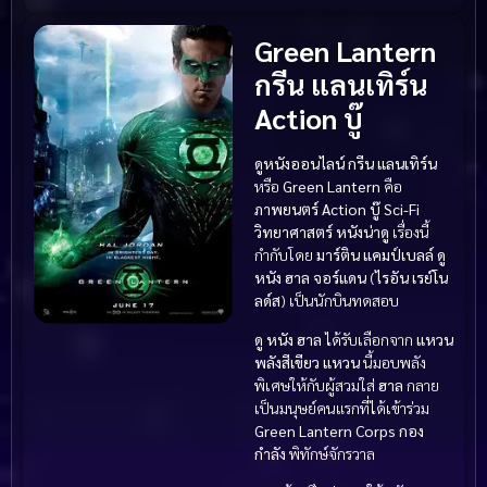
Green Lantern
กรีน แลนเทิร์น
Action บู๊
ดูหนังออนไลน์ กรีน แลนเทิร์น
หรือ
Green Lantern
คือ
ภาพยนตร์ Action บู๊
Sci-Fi
วิทยาศาสตร์
หนังน่าดู
เรื่องนี้
กำกับโดย
มาร์ติน แคมป์เบลล์
ดู
หนัง
ฮาล จอร์แดน
(
ไรอัน เรย์โน
ลด์ส
) เป็นนักบินทดสอบ
ดู หนัง
ฮาล
ได้รับเลือกจาก
แหวน
พลังสีเขียว
แหวน
นี้มอบพลัง
พิเศษให้กับผู้สวมใส่
ฮาล
กลาย
เป็นมนุษย์คนแรกที่ได้เข้าร่วม
Green Lantern Corps
กอง
กำลัง
พิทักษ์จักรวาล