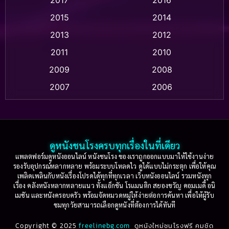
2017
2016
Anthology
(2)
2015
2014
Apple TV
(20)
2013
2012
2011
2010
Apple TV+
(318)
2009
2008
Based on a True Story สร้างจากเรื่องจริง
(2)
2007
2006
Based on a True Story เรื่องจริง
(36)
2005
2004
2003
2002
Based on a True Story เรื่องจริง
(74)
2001
2000
ดูหนังชนโรงครบทุกเรื่องในที่เดียว
Based on Novel
(16)
1999
1998
แพลตฟอร์มดูหนังออนไลน์ หนังชนโรง ของเราถูกออกแบบมาให้ใช้งานง่าย
รองรับอุปกรณ์หลากหลาย พร้อมระบบโหลดไว ดูได้แบบไม่กระตุก เพื่อให้คุณ
Betrayal
(1)
1997
1996
เพลิดเพลินกับหนังเรื่องโปรดได้ทุกที่ทุกเวลา เว็บหนังออนไลน์ รวมหนังทุก
เรื่อง คลังหนังหลากหลายแนว ทั้งแอ็กชัน โรแมนติก สยองขวัญ คอมเมดี้ อนิ
1995
1994
เมชัน และหนังครอบครัว พร้อมจัดหมวดหมู่ให้ง่ายต่อการค้นหา เพื่อให้ผู้รับ
Biography
(3)
ชมทุกวัยสามารถเลือกดูหนังที่ต้องการได้ทันที
1993
1992
Biography ชีวประวัติ
(61)
Copyright © 2025
1991
freelinebg.com
ดูหนังใหม่ชนโรงฟรี คมชัด
1990