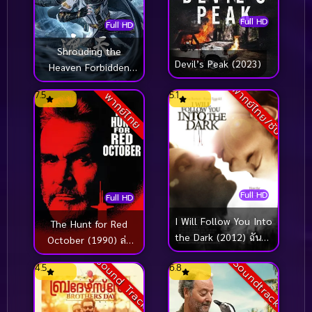
Full HD
Full HD
Shrouding the
Devil’s Peak (2023)
Heaven Forbidden
Zone อำพรางสวรรค์
พากย์ไทย/ซับ
7.5
5.1
พากย์ไทย
แดนต้องห้าม (2023)
Full HD
Full HD
I Will Follow You Into
The Hunt for Red
the Dark (2012) ฉันจะ
October (1990) ล่า
ตามเธอไปแม้ในความมืด
ตุลาแดง
Sound Track
Soundtrack
4.5
6.8