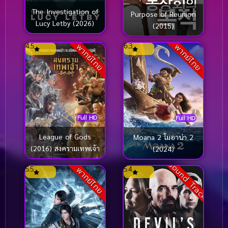
The Investigation of
Purpose of Reunion
Lucy Letby (2026)
(2015)
4.5
6.3
พากย์ไทย
พากย์ไทย
Full HD
Full HD
League of Gods
Moana 2 โมอาน่า 2
(2016) สงครามเทพเจ้า
(2024)
Sound Track
5.5
5.4
พากย์ไทย