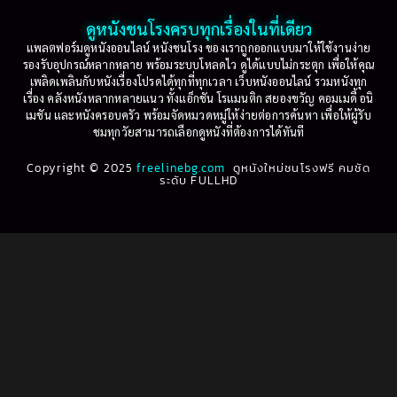
2001
2000
ดูหนังชนโรงครบทุกเรื่องในที่เดียว
Based on Novel
(16)
1999
1998
แพลตฟอร์มดูหนังออนไลน์ หนังชนโรง ของเราถูกออกแบบมาให้ใช้งานง่าย
รองรับอุปกรณ์หลากหลาย พร้อมระบบโหลดไว ดูได้แบบไม่กระตุก เพื่อให้คุณ
Betrayal
(1)
1997
1996
เพลิดเพลินกับหนังเรื่องโปรดได้ทุกที่ทุกเวลา เว็บหนังออนไลน์ รวมหนังทุก
เรื่อง คลังหนังหลากหลายแนว ทั้งแอ็กชัน โรแมนติก สยองขวัญ คอมเมดี้ อนิ
1995
1994
เมชัน และหนังครอบครัว พร้อมจัดหมวดหมู่ให้ง่ายต่อการค้นหา เพื่อให้ผู้รับ
Biography
(3)
ชมทุกวัยสามารถเลือกดูหนังที่ต้องการได้ทันที
1993
1992
Biography ชีวประวัติ
(61)
Copyright © 2025
1991
freelinebg.com
ดูหนังใหม่ชนโรงฟรี คมชัด
1990
ระดับ FULLHD
1989
1988
Biography ชีวิตจริง
(80)
1987
1986
Black Comedy
(16)
1985
1984
Classic คลาสสิค
(1)
1983
1982
1981
1980
Classic หนังคลาสสิก
(268)
1979
1978
Classic หนังคลาสสิก
(22)
1977
1976