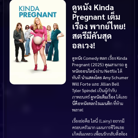
ดูหนัง Kinda
Pregnant เต็ม
เรื่อง พากย์ไทย!
สตรีมีคันสุด
อลเวง!
ดูหนัง
Comedy ตลก
เรื่อง
Kinda
Pregnant (2025)
คุณ
สามารถ
ดู
หนังออนไลน์
ผ่าน
Netflix
ได้
ทันที
นำแสดงโดย
Amy Schumer
Will Forte
และ
Jillian Bell
Tyler Spindel
เป็นผู้กำกับ
ภาพยนตร์
ดูหนังเต็มเรื่อง
ได้เลย
นี่คือหนังตลกโรแมนติก
ที่ห้าม
พลาด!
เรื่องย่อคือ ไลนี่ (Lainy) อยากมี
ครอบครัวมาก แผนการชีวิตเธอ
เกิดล้มเหลว เพื่อนรักกลับตั้งท้อง