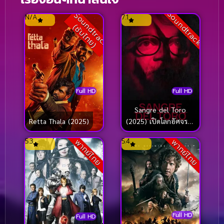
Soundtrack
S
o
u
n
d
t
r
a
c
k
ซั
บ
ไ
ท
ย
N/A
7.1
(
)
Full HD
Full HD
Sangre del Toro
Retta Thala (2025)
(2025) เปิดโลกอัศจรรย์
ของกีเยร์โม เดล โตโร
5.3
5.4
พากย์ไทย
พากย์ไทย
Full HD
Full HD