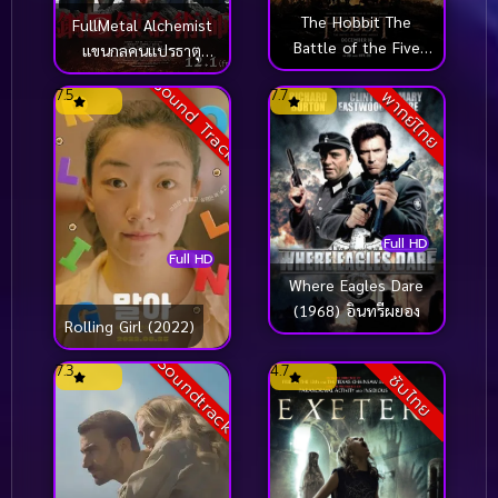
The Hobbit The
FullMetal Alchemist
Battle of the Five
แขนกลคนแปรธาตุ
Armies (2014) เดอะ ฮ
(2017)
Sound Track
7.5
7.7
พากย์ไทย
อบบิท สงคราม 5 ทัพ
(ปีเตอร์ แจ็คสัน)
Full HD
Full HD
Where Eagles Dare
(1968) อินทรีผยอง
Rolling Girl (2022)
Soundtrack
7.3
4.7
ซับไทย