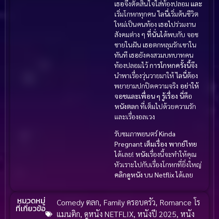
เธอ
จึงตัดสินใจใส่ท้องปลอม
และ
เริ่มโกหกทุกคน
ไลนี่
เริ่มต้นชีวิต
ใหม่เป็นคนท้อง
เธอ
ไปร่วมงาน
สังคมต่าง ๆ
ที่นั่น
ได้พบกับ จอช
ชายในฝัน
เธอ
ตกหลุมรักเขาใน
ทันที
เธอ
ยังคงสวมบทบาทคน
ท้องปลอมไว้
การโกหกครั้งนี้
จึง
นำพาเรื่องวุ่นวายมาให้
ไลนี่
ต้อง
พยายามปกปิดความจริง
อย่าให้
จอชและเพื่อน ๆ รู้เรื่อง
นี่
คือ
หนังตลก
ที่เต็มไปด้วยความรัก
และเรื่องอลเวง
รับชมภาพยนตร์
Kinda
Pregnant เต็มเรื่อง พากย์ไทย
ได้เลย!
หนัง
เรื่องนี้จะทำให้คุณ
หัวเราะไปกับเรื่องโกหกที่ยิ่งใหญ่
คลิกดูหนัง
บน
Netflix
ได้เลย
หมวดหมู่
Comedy ตลก
,
Family ครอบครัว
,
Romance โร
ที่เกี่ยวข้อ
แมนติก
,
ดูหนัง NETFLIX
,
หนังปี 2025
,
หนัง