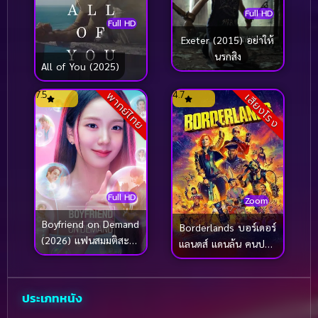
Full HD
Full HD
Exeter (2015) อย่าให้
นรกสิง
All of You (2025)
7.5
4.7
พากย์ไทย
เสียงโรง
Full HD
Zoom
Boyfriend on Demand
Borderlands บอร์เดอร์
(2026) แฟนสมมติสะดุด
แลนดส์ แดนล้น คนปล้น
รัก
จักรวาล (2024)
ประเภทหนัง