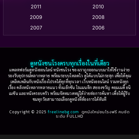
2011
2010
Apple TV+
(318)
2009
2008
Based on a True Story สร้างจากเรื่องจริง
(2)
2007
2006
Based on a True Story เรื่องจริง
(36)
2005
2004
2003
2002
Based on a True Story เรื่องจริง
(79)
2001
2000
ดูหนังชนโรงครบทุกเรื่องในที่เดียว
Based on Novel
(16)
1999
1998
แพลตฟอร์มดูหนังออนไลน์ หนังชนโรง ของเราถูกออกแบบมาให้ใช้งานง่าย
รองรับอุปกรณ์หลากหลาย พร้อมระบบโหลดไว ดูได้แบบไม่กระตุก เพื่อให้คุณ
Betrayal
(1)
1997
1996
เพลิดเพลินกับหนังเรื่องโปรดได้ทุกที่ทุกเวลา เว็บหนังออนไลน์ รวมหนังทุก
เรื่อง คลังหนังหลากหลายแนว ทั้งแอ็กชัน โรแมนติก สยองขวัญ คอมเมดี้ อนิ
1995
1994
เมชัน และหนังครอบครัว พร้อมจัดหมวดหมู่ให้ง่ายต่อการค้นหา เพื่อให้ผู้รับ
Biography
(3)
ชมทุกวัยสามารถเลือกดูหนังที่ต้องการได้ทันที
1993
1992
Biography ชีวประวัติ
(61)
Copyright © 2025
1991
freelinebg.com
ดูหนังใหม่ชนโรงฟรี คมชัด
1990
ระดับ FULLHD
1989
1988
Biography ชีวิตจริง
(81)
1987
1986
Black Comedy
(16)