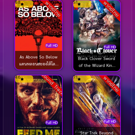
6.8
5.1
พากย์ไทย
พากย์ไทย
คืน
(2012)
Full HD
Full HD
As Above So Below
Black Clover Sword
แดนหลอนสยองใต้โลก
of the Wizard King
(2014)
แบล็คโคลเวอร์ ดาบแห่ง
Sound Track
4.6
7.1
พากย์ไทย
จักรพรรดิเวทมนตร์
(2023)
Full HD
Full HD
Star Trek Beyond