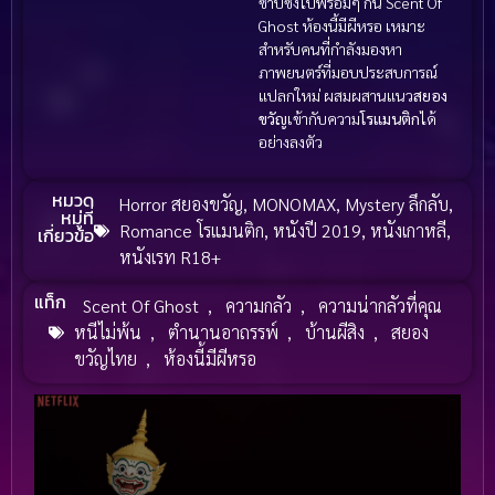
ซาบซึ้งไปพร้อมๆ กัน Scent Of
Ghost ห้องนี้มีผีหรอ เหมาะ
สำหรับคนที่กำลังมองหา
ภาพยนตร์ที่มอบประสบการณ์
แปลกใหม่ ผสมผสานแนว
สยอง
ขวัญ
เข้ากับความ
โรแมนติก
ได้
อย่างลงตัว
หมวด
Horror สยองขวัญ
,
MONOMAX
,
Mystery ลึกลับ
,
หมู่ที่
Romance โรแมนติก
,
หนังปี 2019
,
หนังเกาหลี
,
เกี่ยวข้อ
หนังเรท R18+
แท็ก
Scent Of Ghost
,
ความกลัว
,
ความน่ากลัวที่คุณ
หนีไม่พ้น
,
ตำนานอาถรรพ์
,
บ้านผีสิง
,
สยอง
ขวัญไทย
,
ห้องนี้มีผีหรอ