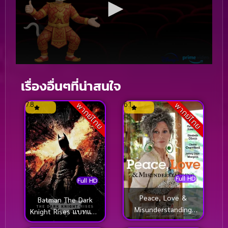
เรื่องอื่นๆที่น่าสนใจ
7.8
6.1
พากย์ไทย
พากย์ไทย
Full HD
Full HD
Peace, Love &
Batman The Dark
Misunderstanding
Knight Rises แบทแมน
(2011) อุ่นไอรักวันหวน
อัศวินรัตติกาลผงาด