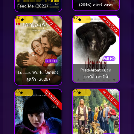
(2016) สตาร์ เทรค
Feed Me (2022)
ข้ามขอบจักรวาล
Sound Track
6.0
6.2
พากย์ไทย
Full HD
Full HD
Pred-Arbat เปรต
Luccas World โลกของ
อาบัติ (อาปัติ
ลุคก้า (2025)
Director’s Cut)
(2017)
5.5
5.8
พากย์ไทย
พากย์ไทย