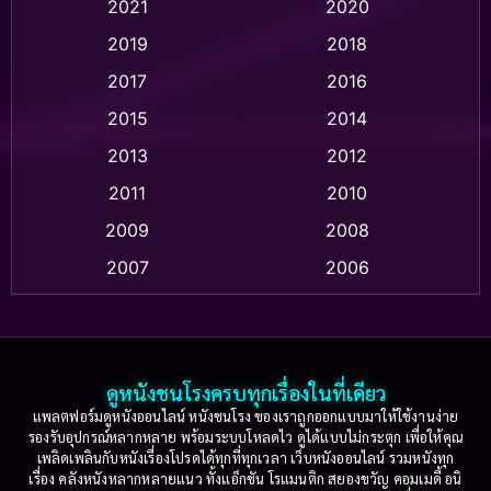
2021
2020
2019
2018
Animation แอนิเมชั่น
(1)
2017
2016
Anthology
(2)
2015
2014
Apple TV
(20)
2013
2012
2011
2010
Apple TV+
(318)
2009
2008
Based on a True Story สร้างจากเรื่องจริง
(2)
2007
2006
Based on a True Story เรื่องจริง
(36)
2005
2004
2003
2002
Based on a True Story เรื่องจริง
(77)
2001
2000
ดูหนังชนโรงครบทุกเรื่องในที่เดียว
Based on Novel
(16)
1999
1998
แพลตฟอร์มดูหนังออนไลน์ หนังชนโรง ของเราถูกออกแบบมาให้ใช้งานง่าย
รองรับอุปกรณ์หลากหลาย พร้อมระบบโหลดไว ดูได้แบบไม่กระตุก เพื่อให้คุณ
Betrayal
(1)
1997
1996
เพลิดเพลินกับหนังเรื่องโปรดได้ทุกที่ทุกเวลา เว็บหนังออนไลน์ รวมหนังทุก
เรื่อง คลังหนังหลากหลายแนว ทั้งแอ็กชัน โรแมนติก สยองขวัญ คอมเมดี้ อนิ