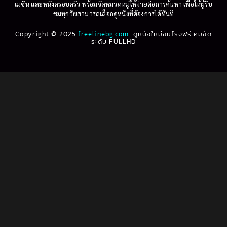
1995
1994
เมชัน และหนังครอบครัว พร้อมจัดหมวดหมู่ให้ง่ายต่อการค้นหา เพื่อให้ผู้รับ
Biography
(3)
ชมทุกวัยสามารถเลือกดูหนังที่ต้องการได้ทันที
1993
1992
Biography ชีวประวัติ
(61)
Copyright © 2025
1991
freelinebg.com
ดูหนังใหม่ชนโรงฟรี คมชัด
1990
ระดับ FULLHD
1989
1988
Biography ชีวิตจริง
(80)
1987
1986
Black Comedy
(16)
1985
1984
Classic คลาสสิค
(1)
1983
1982
1981
1980
Classic หนังคลาสสิก
(268)
1979
1978
Classic หนังคลาสสิก
(22)
1977
1976
Classic หนังคลาสสิก
(46)
1975
1974
1973
1972
Comedy คอมเมดี้
(1)
1971
1970
Comedy ตลก
(1,076)
1969
1968