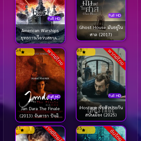
Full HD
Full HD
Ghost House มันอยู่ใน
American Warships
ศาล (2017)
ยุทธการเรือรบสยบเอ
เลี่ยน (2012)
5.4
6.8
พากย์ไทย
พากย์ไทย
Full HD
Full HD
iHostage จับตัวประกัน
Jan Dara The Finale
สนั่นเมือง (2025)
(2013) จันดารา ปัจฉิม
บท
พากย์ไทย/ซับ
6.1
6.5
ซับไทย