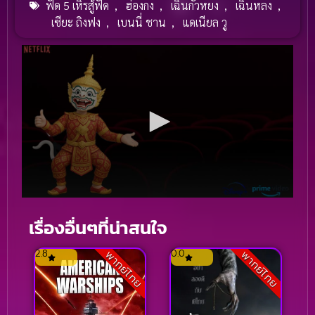
ฟัด 5 เหิรสู้ฟัด
,
ฮ่องกง
,
เฉินกั๋วหยง
,
เฉินหลง
,
เซียะ ถิงฟง
,
เบนนี่ ชาน
,
แดเนียล วู
เรื่องอื่นๆที่น่าสนใจ
2.8
0.0
พากย์ไทย
พากย์ไทย