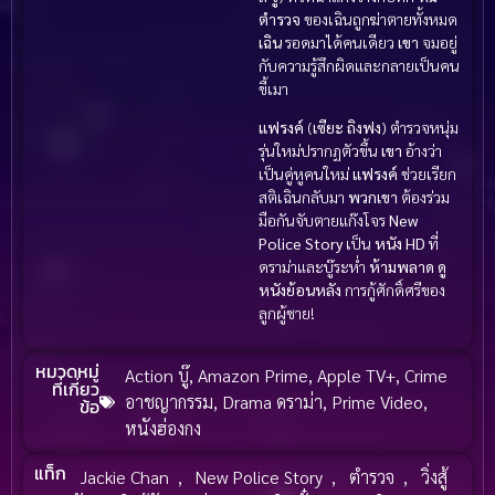
ตำรวจ
ของเฉินถูกฆ่าตายทั้งหมด
เฉิน
รอดมาได้คนเดียว
เขา
จมอยู่
กับความรู้สึกผิดและกลายเป็นคน
ขี้เมา
แฟรงค์
(
เซียะ ถิงฟง
) ตำรวจหนุ่ม
รุ่นใหม่ปรากฏตัวขึ้น
เขา
อ้างว่า
เป็นคู่หูคนใหม่
แฟรงค์
ช่วยเรียก
สติเฉินกลับมา
พวกเขา
ต้องร่วม
มือกันจับตายแก๊งโจร
New
Police Story
เป็น
หนัง HD
ที่
ดราม่าและบู๊ระห่ำ
ห้ามพลาด
ดู
หนังย้อนหลัง
การกู้ศักดิ์ศรีของ
ลูกผู้ชาย!
หมวดหมู่
Action บู๊
,
Amazon Prime
,
Apple TV+
,
Crime
ที่เกี่ยว
อาชญากรรม
,
Drama ดราม่า
,
Prime Video
,
ข้อ
หนังฮ่องกง
แท็ก
Jackie Chan
,
New Police Story
,
ตำรวจ
,
วิ่งสู้