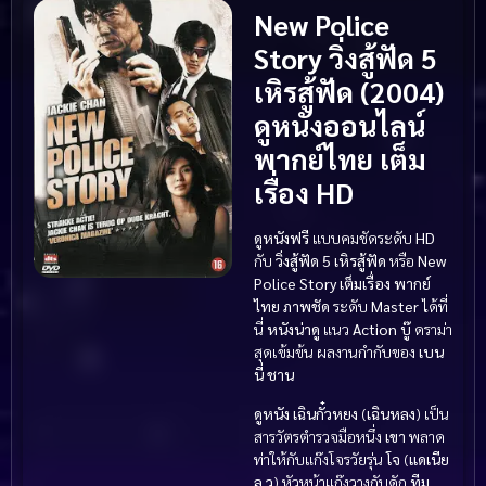
New Police
Story วิ่งสู้ฟัด 5
เหิรสู้ฟัด (2004)
ดูหนังออนไลน์
พากย์ไทย เต็ม
เรื่อง HD
ดูหนังฟรี
แบบคมชัดระดับ
HD
กับ
วิ่งสู้ฟัด 5 เหิรสู้ฟัด
หรือ
New
Police Story
เต็มเรื่อง
พากย์
ไทย
ภาพชัด
ระดับ
Master
ได้ที่
นี่
หนังน่าดู
แนว
Action บู๊
ดราม่า
สุดเข้มข้น ผลงานกำกับของ
เบน
นี่ ชาน
ดูหนัง
เฉินกั๋วหยง
(
เฉินหลง
) เป็น
สารวัตรตำรวจมือหนึ่ง
เขา
พลาด
ท่าให้กับแก๊งโจรวัยรุ่น
โจ
(
แดเนีย
ล วู
) หัวหน้าแก๊งวางกับดัก
ทีม