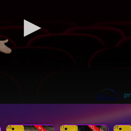
6.5
7.1
3.6