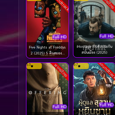
Soundtrack
พากย์ไท
Full HD
Full HD
iHostage จับตัวประกัน
Five Nights at Freddys
สนั่นเมือง (2025)
2 (2025) 5 คืนสยองที่
ร้านเฟรดดี้ 2
Soundtra
5.3
6.7
พากย์ไทย
Full HD
Full HD