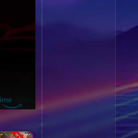
1985
1984
Biography ชีวประวัติ
(61)
1983
1982
1981
1980
Biography ชีวิตจริง
(78)
1979
1978
Black Comedy
(16)
1977
1976
Classic คลาสสิค
(1)
1975
1974
1973
1972
Classic หนังคลาสสิก
1971
1970
(262)
1969
1968
Classic หนังคลาสสิก
1964
1963
(22)
1962
1960
Classic หนังคลาสสิก
1956
1954
(46)
1950
1940
Comedy คอมเมดี้
(1)