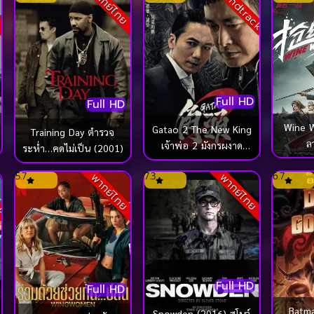
Soundtrack
ย
พากย์ไทย
Full HD
Full HD
Wine 
Gatao 2 The New King
Training Day ตำรวจ
ล
เจ้าพ่อ 2 มังกรผงาด
ระห่ำ…คดไม่เป็น (2001)
(2018)
ck
5.7
7.3
6.7
พากย์ไทย
พากย์ไทย
Full HD
Full HD
Batm
Snowden (2016) สโนว์