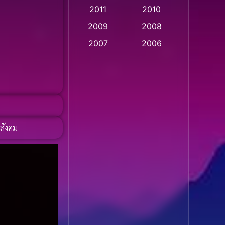
2011
2010
Apple TV
(20)
2009
2008
Apple TV+
(318)
2007
2006
Based on a True Story
2005
2004
สร้างจากเรื่องจริง
(2)
2003
2002
2001
2000
Based on a True Story
เรื่องจริง
(36)
1999
1998
สังคม
1997
1996
Based on a True Story
เรื่องจริง
(74)
1995
1994
1993
1992
Based on Novel
(16)
1991
1990
Betrayal
(1)
1989
1988
Biography
(3)
1987
1986