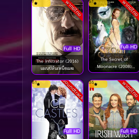
7
6.1
พากย์ไทย
พากย์ไท
Full HD
Full HD
The Secret of
The Infiltrator (2016)
Moonacre (2008)
แผนปล้นเหนือเมฆ
อภินิหารมนตรามหัศจรรย์
Soundtrack
6.1
3.6
พากย์ไท
Full HD
Full HD