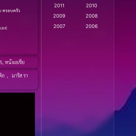
2011
2010
Apple TV
(20)
ะ
ครอบครัว
2009
2008
Apple TV+
(318)
2007
2006
เอง!
Based on a True Story
2005
2004
สร้างจากเรื่องจริง
(2)
2003
2002
2001
2000
Based on a True Story
25
,
หนังเอเชีย
เรื่องจริง
(36)
1999
1998
ติก
,
มาริส รา
1997
1996
Based on a True Story
เรื่องจริง
(74)
1995
1994
1993
1992
Based on Novel
(16)
1991
1990
Betrayal
(1)
1989
1988
Biography
(3)
1987
1986