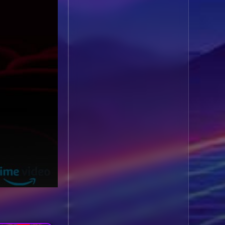
1985
1984
Biography ชีวประวัติ
(61)
1983
1982
1981
1980
Biography ชีวิตจริง
(78)
1979
1978
Black Comedy
(16)
1977
1976
Classic คลาสสิค
(1)
1975
1974
1973
1972
Classic หนังคลาสสิก
1971
1970
(22)
1969
1968
Classic หนังคลาสสิก
1964
1963
(46)
1962
1960
Classic หนังคลาสสิก
1956
1954
(262)
1950
1940
Comedy คอมเมดี้
(1)