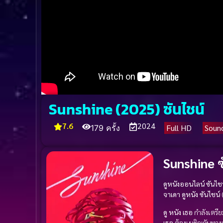
Sunshine (2025) ซันไชน์
7.6
2024
Full HD
Soun
179 ครั้ง
Sunshine 
ดูหนังออนไลน์ ซันไช
จาเดา
ดูหนัง
ซันไชน์
ดู หนัง
เธอ
กำลังเตรี
เธอ
ต้องเผชิญกับทางเ