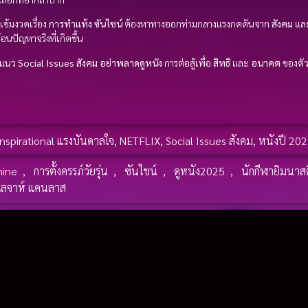
เข้มงวดเรื่อง
การทำแท้ง
ซันไชน์
ต้องหาทางออกท่ามกลางแรงกดดันจาก
สังคม
แล
ท้อนปัญหาจริงที่เกิดขึ้น
แนว
Social Issues สังคม
อย่าพลาดดูหนัง
การต่อสู้เพื่อ
สิทธิ
และ
อนาคต
ของตัว
Inspirational แรงบันดาลใจ
,
NETFLIX
,
Social Issues สังคม
,
หนังปี 20
hine
,
การตั้งครรภ์วัยรุ่น
,
ซันไชน์
,
ดูหนัง2025
,
นักกีฬายิมนาส
ไลจาห์ แคนลาส