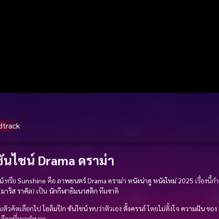
dtrack
ซันไชน์ Drama ดราม่า
น์
หรือ
Sunshine
คือ
ภาพยนตร์ Drama ดราม่า
หนังน่าดู
หนังใหม่ 2025
เรื่องนี้
(
มาริส ราคัล
) เป็น
นักกีฬายิมนาสติก
ทีมชาติ
ยมตัวคัดเลือกไป
โอลิมปิก
ซันไชน์
พบว่าตัวเอง
ตั้งครรภ์
โดยไม่ตั้งใจ
ความฝัน
ของ
ลือกที่ยากลำบาก